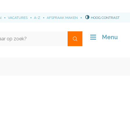
N
VACATURES
A-Z
AFSPRAAK MAKEN
HOOG CONTRAST
Menu
Waar
ben
je
naar
op
zoek?