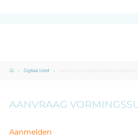
Stad
Torhout
Home">
Digitaal loket
aanvraag vormingssubsidie jeugdwerk
AANVRAAG VORMINGSSU
Aanmelden