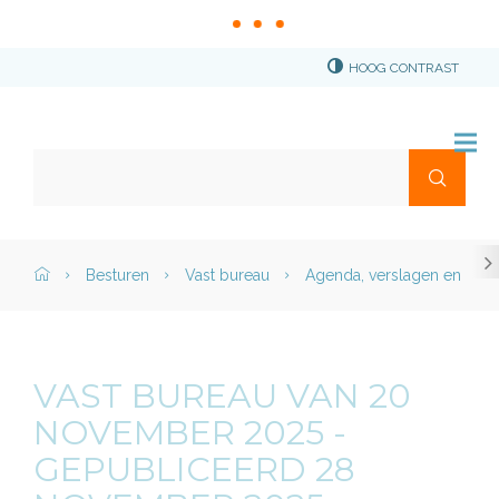
HOOG CONTRAST
Stad
Torhout
Waar
Me
ben
je
naar
scr
Naar
op
Home">
Besturen
Vast bureau
Agenda, verslagen en besl
naa
content
zoek?
link
VAST BUREAU VAN 20
NOVEMBER 2025 -
GEPUBLICEERD 28