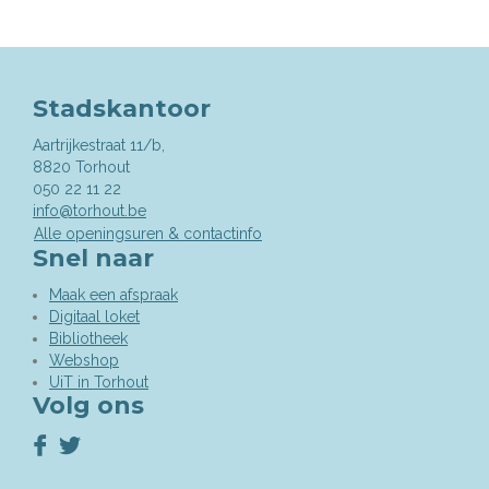
Stadskantoor
Aartrijkestraat 11/b,
,
8820
Torhout
050 22 11 22
info@torhout.be
Alle openingsuren & contactinfo
Snel naar
Maak een afspraak
Digitaal loket
Bibliotheek
Webshop
UiT in Torhout
Volg ons
Volg
Volg
ons
ons
op
op