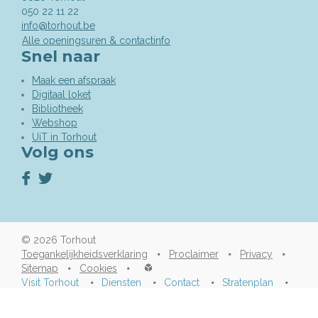
050 22 11 22
info@torhout.be
Alle openingsuren & contactinfo
Snel naar
Maak een afspraak
Digitaal loket
Bibliotheek
Webshop
UiT in Torhout
Volg ons
Volg
Volg
ons
ons
op
op
Facebook
Twitter
© 2026
Torhout
Toegankelijkheidsverklaring
Proclaimer
Privacy
lcp.nv
Sitemap
Cookies
2026
Visit Torhout
Diensten
Contact
Stratenplan
©
Vacatures
A-Z
Afspraak maken