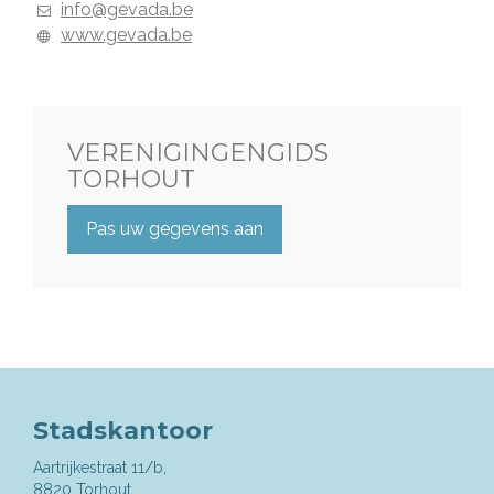
E-
info@gevada.be
mail
Website
www.gevada.be
VERENIGINGENGIDS
TORHOUT
Pas uw gegevens aan
Stadskantoor
Aartrijkestraat 11/b,
,
8820
Torhout