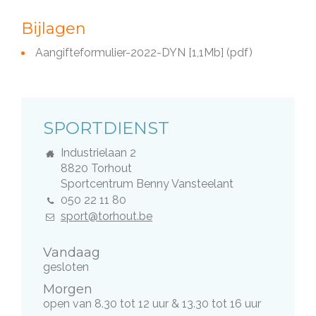
Bijlagen
Aangifteformulier-2022-DYN
[1,1Mb]
(pdf)
DIENST
SPORTDIENST
Adres
Industrielaan 2
,
8820
Torhout
Gebouw
Sportcentrum Benny Vansteelant
Tel.
050 22 11 80
E-
sport@torhout.be
mail
Vandaag
gesloten
Morgen
open van
8.30
tot
12
uur
&
13.30
tot
16
uur