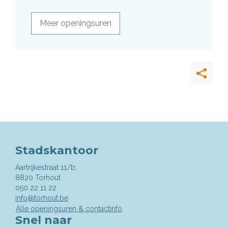
Meer openingsuren
Deel
deze
pagina
Stadskantoor
Aartrijkestraat 11/b,
,
8820
Torhout
050 22 11 22
info@torhout.be
Alle openingsuren & contactinfo
Snel naar