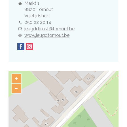
Adres
Markt 1
,
8820
Torhout
Gebouw
Vrijetijdshuis
Tel.
050 22 20 14
E-
jeugddienst@torhout.be
mail
Website
www.jeugdtorhout.be
Volg
Facebook
Instagram
ons
op
+
−