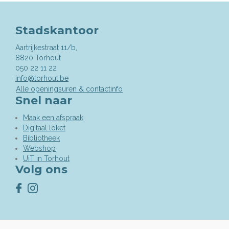
Stadskantoor
Aartrijkestraat 11/b,
,
8820
Torhout
050 22 11 22
info@torhout.be
Alle openingsuren & contactinfo
Snel naar
Maak een afspraak
Digitaal loket
Bibliotheek
Webshop
UiT in Torhout
Volg ons
Volg
Volg
ons
ons
op
op
Facebook
Instagram