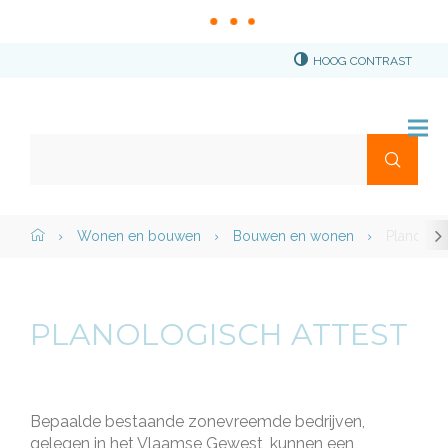
HOOG CONTRAST
Stad
Torhout
Waar
Me
ben
je
naar
scr
Home">
Wonen en bouwen
Bouwen en wonen
Planologi
Naar
op
naa
content
zoek?
link
PLANOLOGISCH ATTEST
Bepaalde bestaande zonevreemde bedrijven,
gelegen in het Vlaamse Gewest, kunnen een