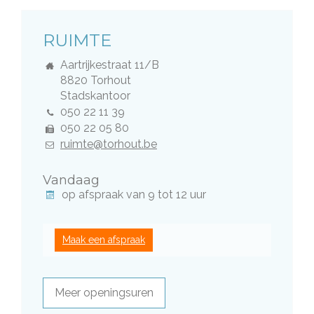
DIENST
RUIMTE
Adres
Aartrijkestraat 11/B
,
8820
Torhout
Gebouw
Stadskantoor
Tel.
050 22 11 39
Fax
050 22 05 80
E-
ruimte@torhout.be
mail
Vandaag
op afspraak van
9
tot
12
uur
Maak een afspraak
Meer openingsuren