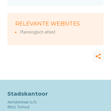
RELEVANTE WEBSITES
Planologisch attest
Deel
deze
pagina
Stadskantoor
Aartrijkestraat 11/b,
,
8820
Torhout