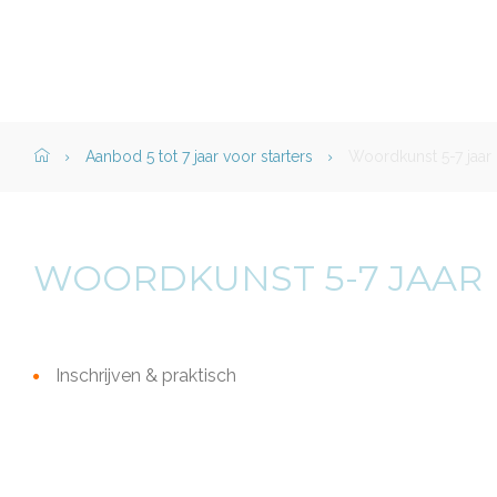
Home">
Aanbod 5 tot 7 jaar voor starters
Woordkunst 5-7 jaar
WOORDKUNST 5-7 JAAR
WAARVOOR
Inschrijven & praktisch
KUNT
U
BIJ
ONS