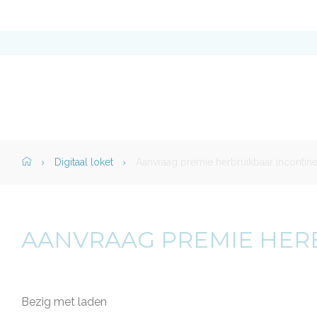
Stad
Torhout
Home">
Digitaal loket
Aanvraag premie herbruikbaar inconti
AANVRAAG PREMIE HER
Bezig met laden