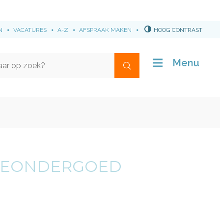
N
VACATURES
A-Z
AFSPRAAK MAKEN
HOOG CONTRAST
Menu
Waar
ben
je
naar
op
zoek?
TIEONDERGOED