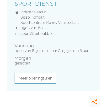
DIENST
SPORTDIENST
Adres
Industrielaan 2
,
8820
Torhout
Gebouw
Sportcentrum Benny Vansteelant
Tel.
050 22 11 80
E-
sport@torhout.be
mail
Vandaag
open van
8.30
tot
12
uur
&
13.30
tot
16
uur
Morgen
gesloten
Meer openingsuren
Deel