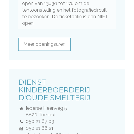
open van 13u30 tot 17u om de
tentoonstelling en het fotografiecircuit
te bezoeken. De ticketbalie is dan NIET
open.
Meer openingsuren
DIENST
DIENST
KINDERBOERDERIJ
D'OUDE SMELTERIJ
Adres
Ieperse Heerweg 5
,
8820
Torhout
Tel.
050 21 67 03
Fax
050 21 68 21