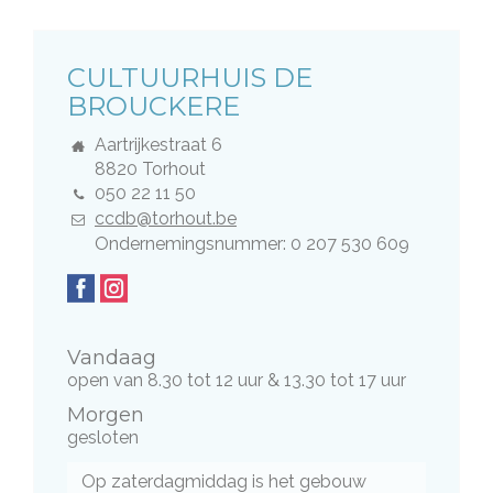
DIENST
CULTUURHUIS DE
BROUCKERE
Adres
Aartrijkestraat 6
,
8820
Torhout
Tel.
050 22 11 50
E-
ccdb@torhout.be
mail
contact-
Ondernemingsnummer: 0 207 530 609
text-
Volg
Facebook
Instagram
companynumber
ons
op
Vandaag
open van
8.30
tot
12
uur
&
13.30
tot
17
uur
Morgen
gesloten
Op zaterdagmiddag is het gebouw