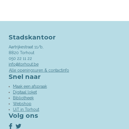
deze
pagina
Stadskantoor
Aartrijkestraat 11/b,
,
8820
Torhout
050 22 11 22
info@torhout.be
Alle openingsuren & contactinfo
Snel naar
Maak een afspraak
Digitaal loket
Bibliotheek
Webshop
UiT in Torhout
Volg ons
Volg
Volg