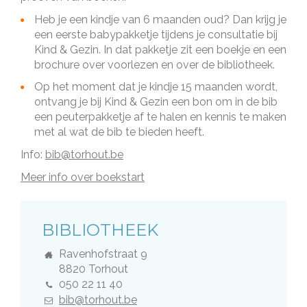
Heb je een kindje van 6 maanden oud? Dan krijg je
een eerste babypakketje tijdens je consultatie bij
Kind & Gezin. In dat pakketje zit een boekje en een
brochure over voorlezen en over de bibliotheek.
Op het moment dat je kindje 15 maanden wordt,
ontvang je bij Kind & Gezin een bon om in de bib
een peuterpakketje af te halen en kennis te maken
met al wat de bib te bieden heeft.
Info:
bib@torhout.be
Meer info over boekstart
DIENST
BIBLIOTHEEK
Adres
Ravenhofstraat 9
,
8820
Torhout
Tel.
050 22 11 40
E-
bib@torhout.be