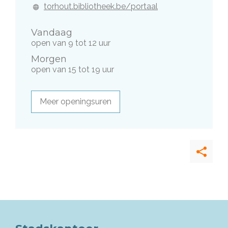
mail
Website
torhout.bibliotheek.be/portaal
Vandaag
open van
9
tot
12
uur
Morgen
open van
15
tot
19
uur
Meer openingsuren
Deel
deze
pagina