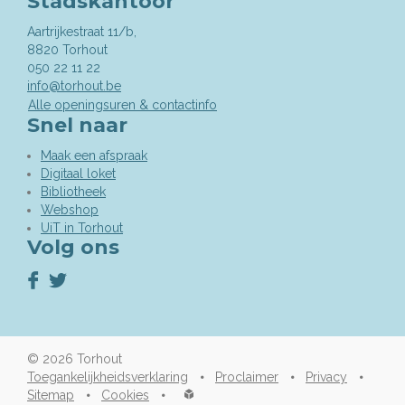
Stadskantoor
Aartrijkestraat 11/b,
,
8820
Torhout
050 22 11 22
info@torhout.be
Alle openingsuren & contactinfo
Snel naar
Maak een afspraak
Digitaal loket
Bibliotheek
Webshop
UiT in Torhout
Volg ons
Volg
Volg
ons
ons
op
op
Facebook
Twitter
© 2026
Torhout
Toegankelijkheidsverklaring
Proclaimer
Privacy
lcp.nv
Sitemap
Cookies