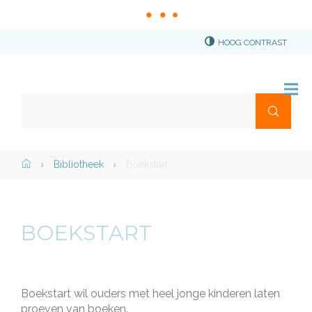
HOOG CONTRAST
Stad
Torhout
Waar
Me
ben
je
naar
Home">
Bibliotheek
Boekstart
Naar
op
content
zoek?
BOEKSTART
Boekstart wil ouders met heel jonge kinderen laten
proeven van boeken.