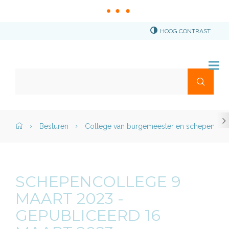
HOOG CONTRAST
Stad
Torhout
Waar
Me
ben
je
naar
scr
Naar
op
Home">
Besturen
College van burgemeester en schepenen
naa
content
zoek?
link
SCHEPENCOLLEGE 9
MAART 2023 -
GEPUBLICEERD 16