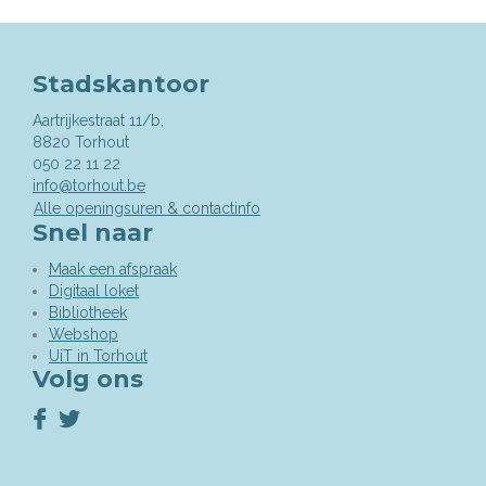
Stadskantoor
Aartrijkestraat 11/b,
,
8820
Torhout
050 22 11 22
info@torhout.be
Alle openingsuren & contactinfo
Snel naar
Maak een afspraak
Digitaal loket
Bibliotheek
Webshop
UiT in Torhout
Volg ons
Volg
Volg
ons
ons
op
op
Facebook
Twitter