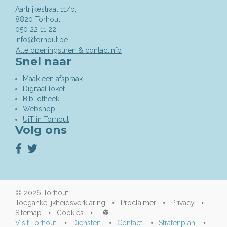
Aartrijkestraat 11/b,
,
8820
Torhout
050 22 11 22
info@torhout.be
Alle openingsuren & contactinfo
Snel naar
Maak een afspraak
Digitaal loket
Bibliotheek
Webshop
UiT in Torhout
Volg ons
Volg
Volg
ons
ons
op
op
Facebook
Twitter
© 2026
Torhout
Toegankelijkheidsverklaring
Proclaimer
Privacy
lcp.nv
Sitemap
Cookies
2026
Visit Torhout
Diensten
Contact
Stratenplan