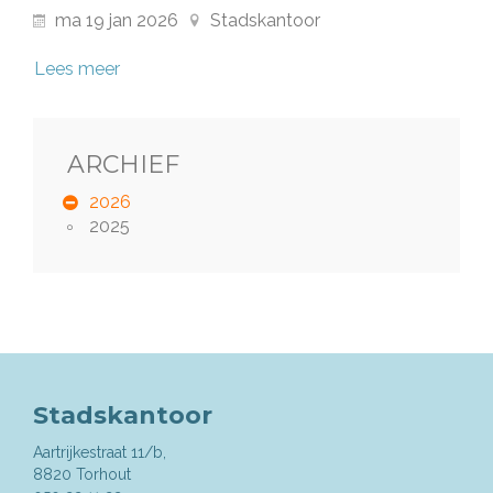
ma
19
jan
2026
Stadskantoor
Lees meer
ARCHIEF
2026
2025
Stadskantoor
Aartrijkestraat 11/b,
,
8820
Torhout